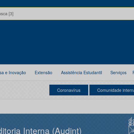
usca [3]
sa e Inovação
Extensão
Assistência Estudantil
Serviços
Coronavírus
Comunidade intern
itoria Interna (Audint)