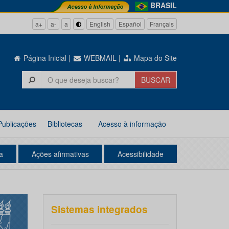
BRASIL
a+
a-
a
English
Español
Français
Página Inicial
|
WEBMAIL
|
Mapa do Site
Publicações
Bibliotecas
Acesso à informação
a
Ações afirmativas
Acessibilidade
Sistemas integrados