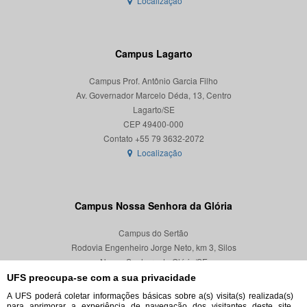
Localização
Campus Lagarto
Campus Prof. Antônio Garcia Filho
Av. Governador Marcelo Déda, 13, Centro
Lagarto/SE
CEP 49400-000
Localização
Campus Nossa Senhora da Glória
Campus do Sertão
Rodovia Engenheiro Jorge Neto, km 3, Silos
Nossa Senhora da Glória/SE
CEP 49680-000
UFS preocupa-se com a sua privacidade
A UFS poderá coletar informações básicas sobre a(s) visita(s) realizada(s)
Localização
para aprimorar a experiência de navegação dos visitantes deste site,