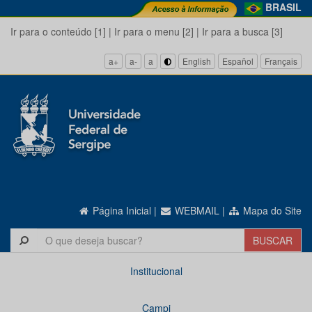
BRASIL
Ir para o conteúdo [1]
|
Ir para o menu [2]
|
Ir para a busca [3]
a+
a-
a
English
Español
Français
Página Inicial
|
WEBMAIL
|
Mapa do Site
Institucional
Campi