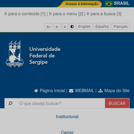
BRASIL
Ir para o conteúdo [1]
|
Ir para o menu [2]
|
Ir para a busca [3]
a+
a-
a
English
Español
Français
Página Inicial
|
WEBMAIL
|
Mapa do Site
Institucional
Campi